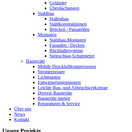
Geländer
Überdachungen
Stahlbau
Hallenbau
Stahlkonstruktionen
Brücken / Passarellen
Montagen
Stahlbau-Montagen
Fassaden / Decken
Rückhaltesysteme
Steinschlag-Schutznetze
Baugeräte
Mobile Druckluftkompressoren
Stromerzeuger
Lichtmasten
Entwässerungspumpen
Leichte Bau- und Abbruchwerkzeuge
Diverse Baugeräte
Baugeräte mieten
Reparaturen & Service
Über uns
News
Kontakt
Unsere Projekte