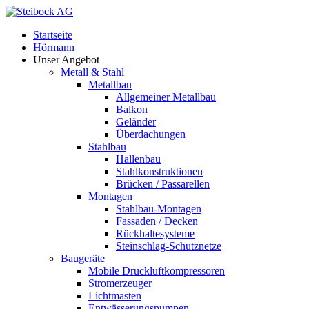
Startseite
Hörmann
Unser Angebot
Metall & Stahl
Metallbau
Allgemeiner Metallbau
Balkon
Geländer
Überdachungen
Stahlbau
Hallenbau
Stahlkonstruktionen
Brücken / Passarellen
Montagen
Stahlbau-Montagen
Fassaden / Decken
Rückhaltesysteme
Steinschlag-Schutznetze
Baugeräte
Mobile Druckluftkompressoren
Stromerzeuger
Lichtmasten
Entwässerungspumpen